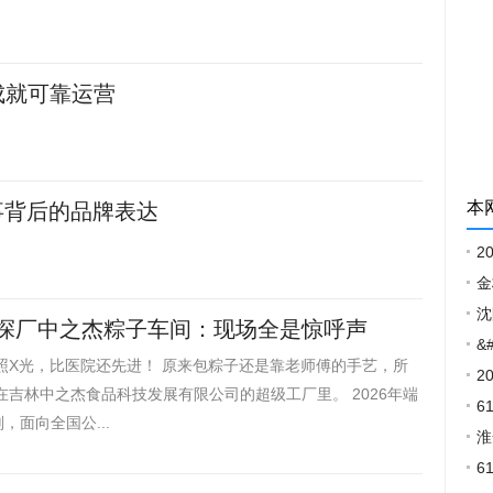
成就可靠运营
本
事背后的品牌表达
2
金
沈
检官”探厂中之杰粽子车间：现场全是惊呼声
&
照X光，比医院还先进！ 原来包粽子还是靠老师傅的手艺，所
2
吉林中之杰食品科技发展有限公司的超级工厂里。 2026年端
6
面向全国公...
淮
6