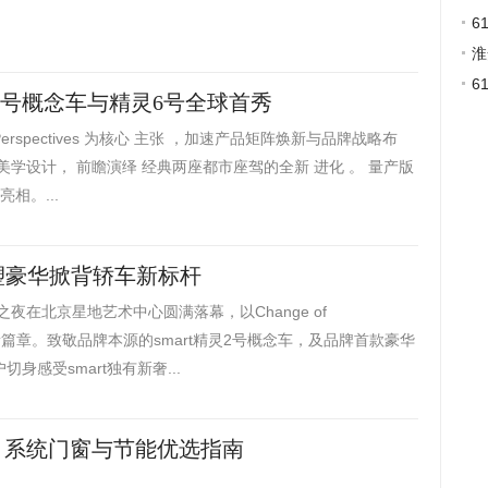
6
淮
6
灵2号概念车与精灵6号全球首秀
 Perspectives 为核心 主张 ，加速产品矩阵焕新与品牌战略布
美学设计， 前瞻演绎 经典两座都市座驾的全新 进化 。 量产版
亮相。...
重塑豪华掀背轿车新标杆
t品牌之夜在北京星地艺术中心圆满落幕，以Change of
展全新篇章。致敬品牌本源的smart精灵2号概念车，及品牌首款豪华
身感受smart独有新奢...
队：系统门窗与节能优选指南