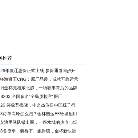
网推荐
026年度辽惠保正式上线 参保通道同步开
杯海狮王CNG：原厂品质，成就可靠运营
阳金杯亮相东北超，一场赛事背后的品牌
#8203;全国多名“全民质检官”探厂
026 箬鼎奖揭晓，中之杰位居中国粽子行
18订单高峰怎么跑？金杯吉运E6给城配用
安浪里马队徽出圈，一座水城的热血与烟
18备货季，装得下、跑得稳，金杯新快运