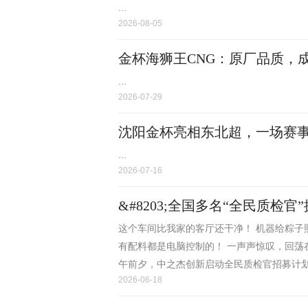
...
2026-08-05
金杯海狮王CNG：原厂品质，
...
2026-07-29
沈阳金杯亮相东北超，一场赛
...
2026-07-16
&#8203;全国多名“全民质
这个车间比我家的客厅还干净！ 机器给粽子
有配料都是电脑控制的！ 一声声惊叹，回荡在
午前夕，中之杰创新启动全民质检官招募计划，
2026-06-18