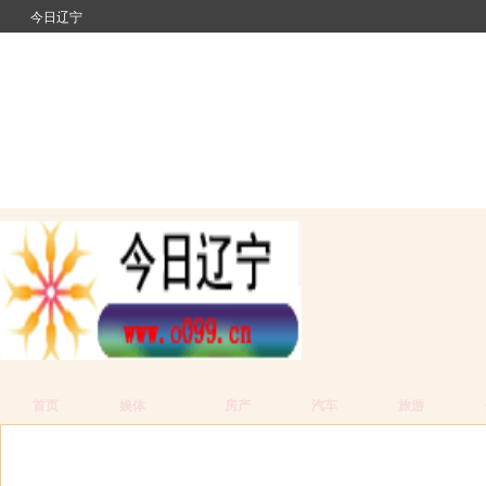
今日辽宁
首页
娱体
房产
汽车
旅游
当前位置：
主页
今日辽宁
娱体
>
>
> 正文